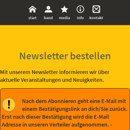
start
band
media
info
kontakt
Newsletter bestellen
Mit unserem Newsletter informieren wir über
aktuelle Veranstaltungen und Neuigkeiten.
Nach dem Abonnieren geht eine E-Mail mit
einem Bestätigungslink an dich/Sie zurück.
Erst nach dieser Bestätigung wird die E-Mail
Adresse in unseren Verteiler aufgenommen. -