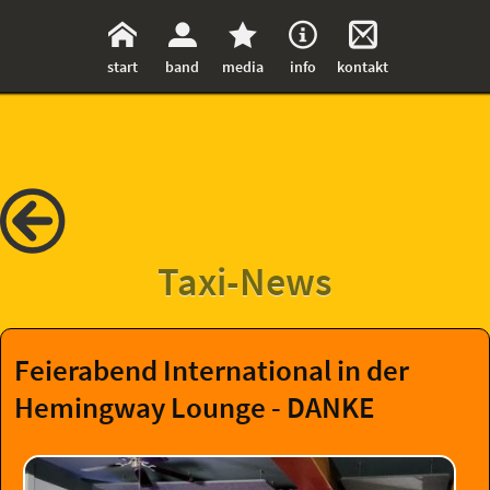
start
band
media
info
kontakt
Taxi-News
Feierabend International in der
Hemingway Lounge - DANKE