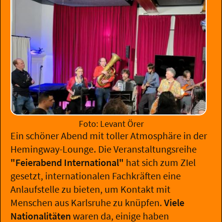
Foto: Levant Örer
Ein schöner Abend mit toller Atmosphäre in der
Hemingway-Lounge. Die Veranstaltungsreihe
"Feierabend International"
hat sich zum ZIel
gesetzt, internationalen Fachkräften eine
Anlaufstelle zu bieten, um Kontakt mit
Menschen aus Karlsruhe zu knüpfen.
Viele
Nationalitäten
waren da, einige haben